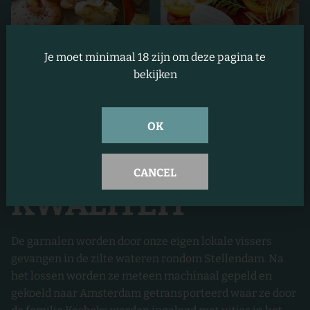
Je moet minimaal 18 zijn om deze pagina te
bekijken
HEERLIJKE
OK
CULINAIRE
CANCEL
KWALITEIT
De garnalen worden door onze eigen lokale vissers
gevangen in de zilte wateren rondom Stellendam. Na
het lossen worden ze meteen machinaal gepeld en
gekoeld naar Amsterdam getransporteerd waar ze door